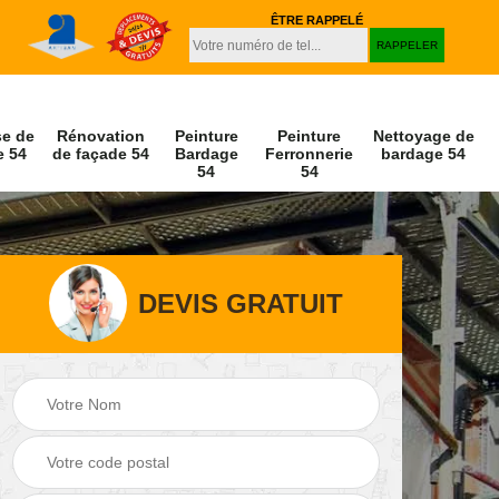
ÊTRE RAPPELÉ
se de
Rénovation
Peinture
Peinture
Nettoyage de
e 54
de façade 54
Bardage
Ferronnerie
bardage 54
54
54
DEVIS GRATUIT
Peinture et
Nettoyage de
r 54
décapage de volet
façade 54
54