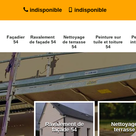
indisponible
indisponible
Façadier
Ravalement
Nettoyage
Peinture sur
Pe
54
de façade 54
de terrasse
tuile et toiture
int
54
54
Ravalement de
Nettoyag
ier 54
façade 54
terrasse