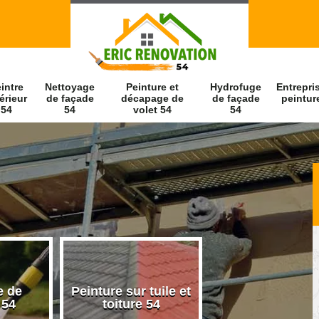
intre
Nettoyage
Peinture et
Hydrofuge
Entrepri
érieur
de façade
décapage de
de façade
peintur
54
54
volet 54
54
e de
Peinture sur tuile et
Peintre intérieu
 54
toiture 54