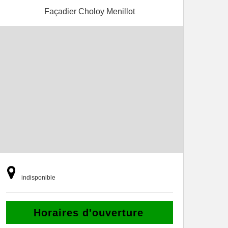
Façadier Choloy Menillot
indisponible
Horaires d'ouverture