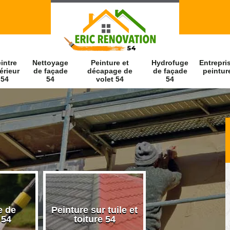
intre
Nettoyage
Peinture et
Hydrofuge
Entrepri
érieur
de façade
décapage de
de façade
peintur
54
54
volet 54
54
e de
Peinture sur tuile et
Peintre intérieu
 54
toiture 54