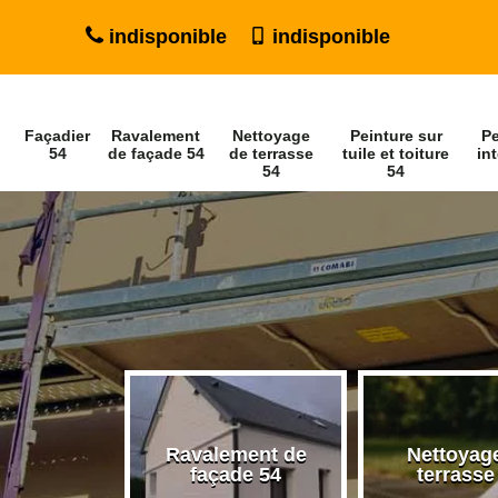
indisponible
indisponible
Façadier
Ravalement
Nettoyage
Peinture sur
Pe
54
de façade 54
de terrasse
tuile et toiture
int
54
54
Ravalement de
Nettoyag
ier 54
façade 54
terrasse