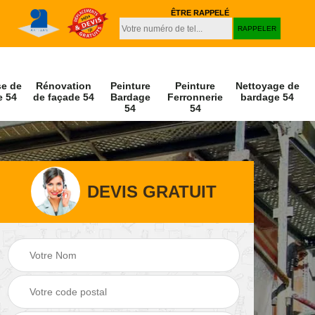
ÊTRE RAPPELÉ
se de
Rénovation
Peinture
Peinture
Nettoyage de
e 54
de façade 54
Bardage
Ferronnerie
bardage 54
54
54
DEVIS GRATUIT
Peinture et
Nettoyage de
r 54
décapage de volet
façade 54
54