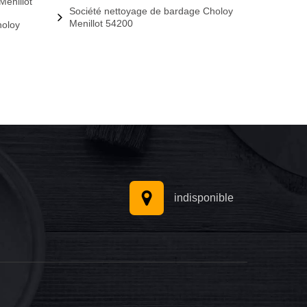
Menillot
Société nettoyage de bardage Choloy
Menillot 54200
holoy
indisponible