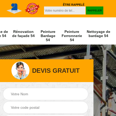
ÊTRE RAPPELÉ
se de
Rénovation
Peinture
Peinture
Nettoyage de
e 54
de façade 54
Bardage
Ferronnerie
bardage 54
54
54
DEVIS GRATUIT
Peinture et
Nettoyage de
r 54
décapage de volet
façade 54
54