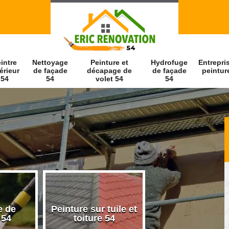
intre
Nettoyage
Peinture et
Hydrofuge
Entrepri
érieur
de façade
décapage de
de façade
peintur
54
54
volet 54
54
e de
Peinture sur tuile et
Peintre intérieu
 54
toiture 54