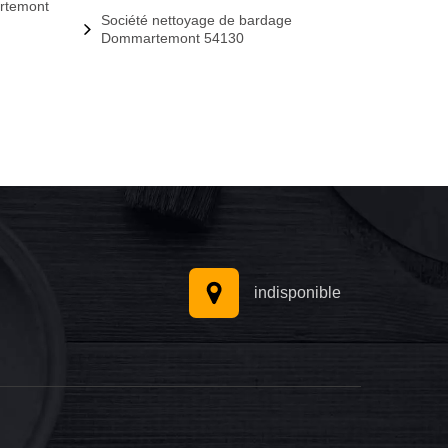
rtemont
Société nettoyage de bardage
Dommartemont 54130
indisponible