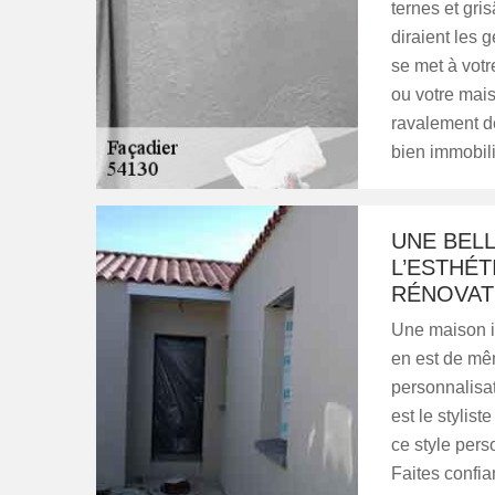
ternes et gr
diraient les 
se met à vot
ou votre mais
ravalement de
bien immobili
UNE BELL
L’ESTHÉT
RÉNOVAT
Une maison in
en est de mê
personnalisat
est le stylist
ce style pers
Faites confia