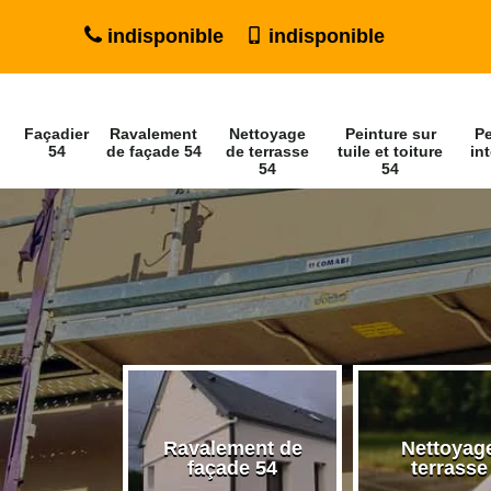
indisponible
indisponible
Façadier
Ravalement
Nettoyage
Peinture sur
Pe
54
de façade 54
de terrasse
tuile et toiture
int
54
54
Ravalement de
Nettoyag
ier 54
façade 54
terrasse