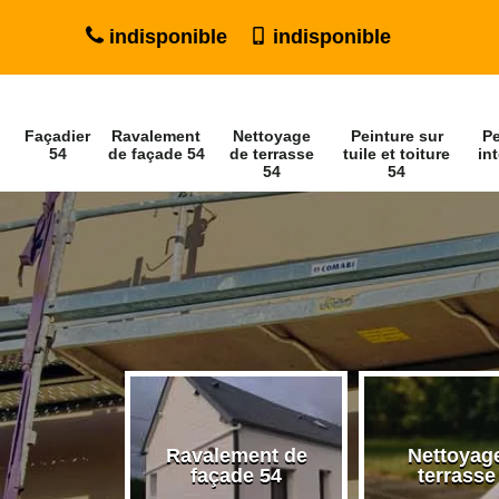
indisponible
indisponible
Façadier
Ravalement
Nettoyage
Peinture sur
Pe
54
de façade 54
de terrasse
tuile et toiture
int
54
54
Ravalement de
Nettoyag
ier 54
façade 54
terrasse