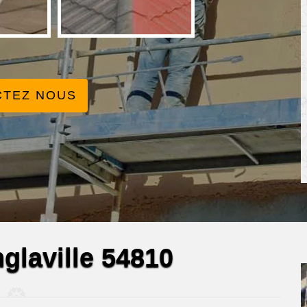
CTEZ NOUS
nglaville 54810