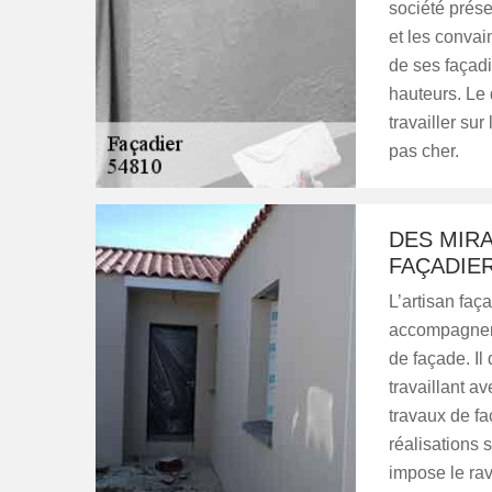
société prése
et les convai
de ses façadie
hauteurs. Le 
travailler sur
pas cher.
DES MIRA
FAÇADIE
L’artisan faç
accompagner 
de façade. Il
travaillant av
travaux de fa
réalisations 
impose le rav