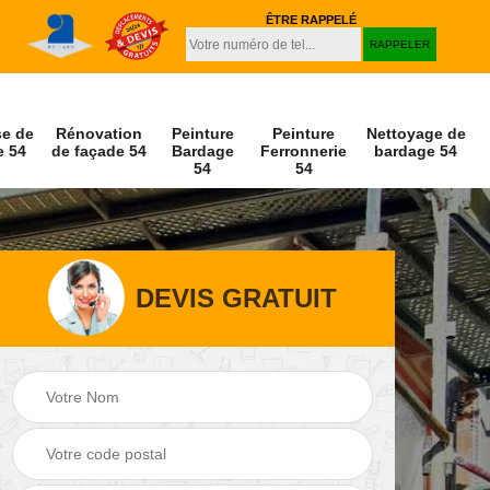
ÊTRE RAPPELÉ
se de
Rénovation
Peinture
Peinture
Nettoyage de
e 54
de façade 54
Bardage
Ferronnerie
bardage 54
54
54
DEVIS GRATUIT
Peinture et
Nettoyage de
r 54
décapage de volet
façade 54
54