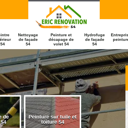
intre
Nettoyage
Peinture et
Hydrofuge
Entrepri
érieur
de façade
décapage de
de façade
peintur
54
54
volet 54
54
e de
Peinture sur tuile et
Peintre intérieu
 54
toiture 54