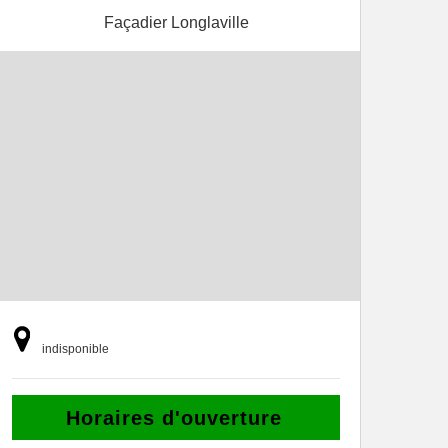
Façadier Longlaville
indisponible
Horaires d'ouverture