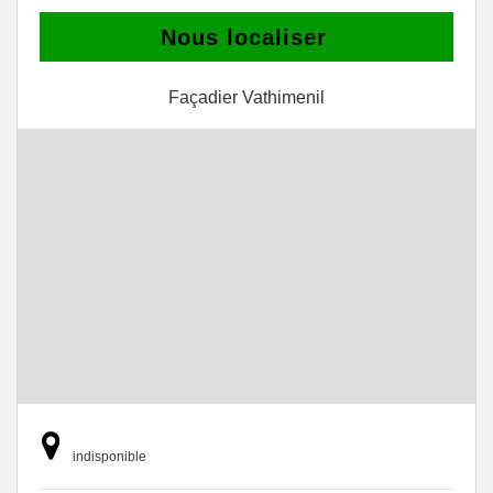
Nous localiser
Façadier Vathimenil
indisponible