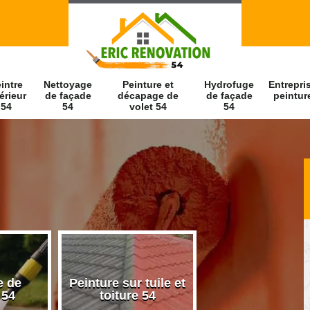
intre
Nettoyage
Peinture et
Hydrofuge
Entrepri
érieur
de façade
décapage de
de façade
peintur
54
54
volet 54
54
e de
Peinture sur tuile et
Peintre intérieu
 54
toiture 54