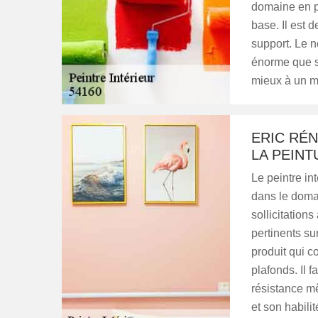
domaine en p
base. Il est 
support. Le n
énorme que se
mieux à un mu
ERIC RÉ
LA PEINT
Le peintre in
dans le domai
sollicitations
pertinents sur
produit qui c
plafonds. Il f
résistance m
et son habilit