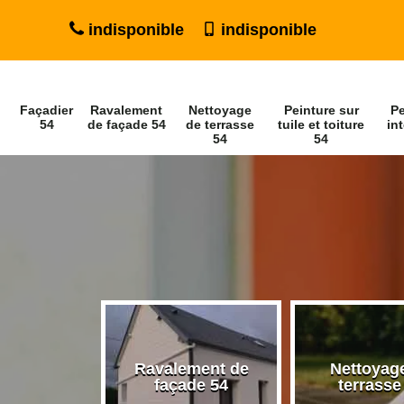
indisponible
indisponible
Façadier
Ravalement
Nettoyage
Peinture sur
Pe
54
de façade 54
de terrasse
tuile et toiture
int
54
54
Ravalement de
Nettoyag
ier 54
façade 54
terrasse