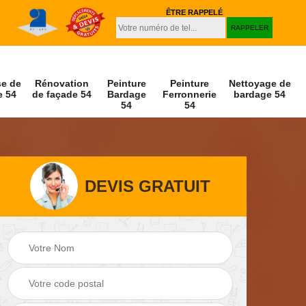
ÊTRE RAPPELÉ
se de
Rénovation
Peinture
Peinture
Nettoyage de
e 54
de façade 54
Bardage
Ferronnerie
bardage 54
54
54
DEVIS GRATUIT
Peinture et
Nettoyage de
r 54
décapage de volet
façade 54
54