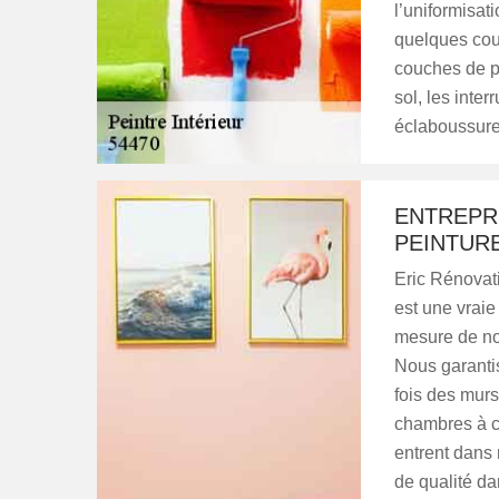
l’uniformisat
quelques couc
couches de pe
sol, les inter
éclaboussure
ENTREPRI
PEINTURE
Eric Rénovati
est une vraie
mesure de nou
Nous garanti
fois des murs
chambres à co
entrent dans
de qualité da