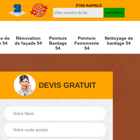
ÊTRE RAPPELÉ
se de
Rénovation
Peinture
Peinture
Nettoyage de
e 54
de façade 54
Bardage
Ferronnerie
bardage 54
54
54
DEVIS GRATUIT
Peinture et
Nettoyage de
r 54
décapage de volet
façade 54
54