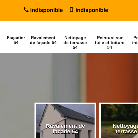
indisponible
indisponible
Façadier
Ravalement
Nettoyage
Peinture sur
Pe
54
de façade 54
de terrasse
tuile et toiture
int
54
54
Ravalement de
Nettoyag
ier 54
façade 54
terrasse