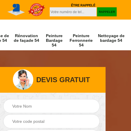
ÊTRE RAPPELÉ
se de
Rénovation
Peinture
Peinture
Nettoyage de
e 54
de façade 54
Bardage
Ferronnerie
bardage 54
54
54
DEVIS GRATUIT
Peinture et
oyage de
Hydrofu
décapage de volet
çade 54
façad
54