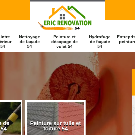
intre
Nettoyage
Peinture et
Hydrofuge
Entrepri
érieur
de façade
décapage de
de façade
peintur
54
54
volet 54
54
ture sur tuile et
Nett
Peintre intérieur 54
toiture 54
fa