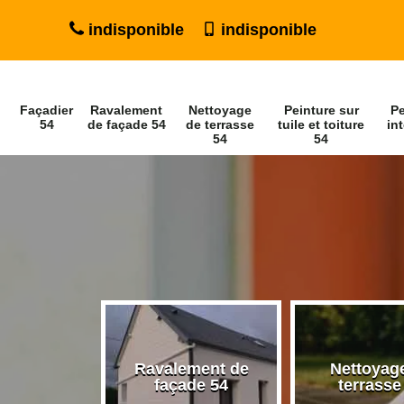
indisponible
indisponible
Façadier
Ravalement
Nettoyage
Peinture sur
Pe
54
de façade 54
de terrasse
tuile et toiture
int
54
54
Ravalement de
Nettoyage de
Pein
façade 54
terrasse 54