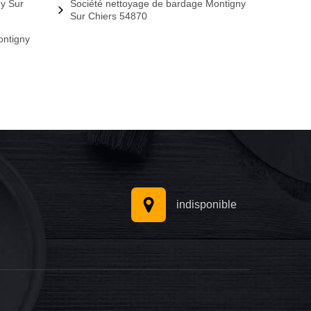
ny Sur
Société nettoyage de bardage Montigny
Sur Chiers 54870
ontigny
indisponible