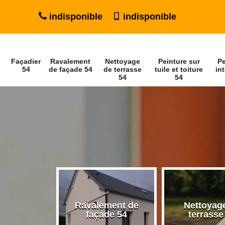
indisponible
indisponible
Façadier
Ravalement
Nettoyage
Peinture sur
Pe
54
de façade 54
de terrasse
tuile et toiture
int
54
54
Ravalement de
Nettoyag
ier 54
façade 54
terrasse