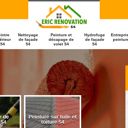
intre
Nettoyage
Peinture et
Hydrofuge
Entrepri
érieur
de façade
décapage de
de façade
peintur
54
54
volet 54
54
e de
Peinture sur tuile et
Peintre intérieu
 54
toiture 54