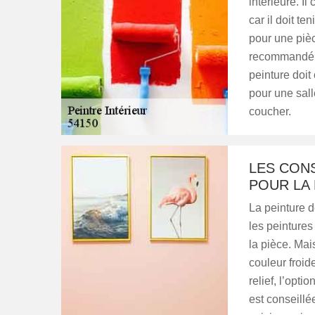
intérieure. Il
car il doit te
pour une pièc
recommandé p
peinture doit
pour une sal
coucher.
LES CONS
POUR LA 
La peinture d
les peinture
la pièce. Mais
couleur froide
relief, l’opti
est conseillé