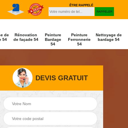
ÊTRE RAPPELÉ
se de
Rénovation
Peinture
Peinture
Nettoyage de
e 54
de façade 54
Bardage
Ferronnerie
bardage 54
54
54
DEVIS GRATUIT
Peinture et
Nettoyage de
r 54
décapage de volet
façade 54
54