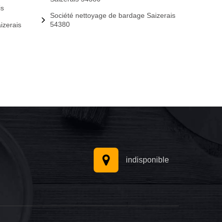
is
Société nettoyage de bardage Saizerais
54380
izerais
indisponible