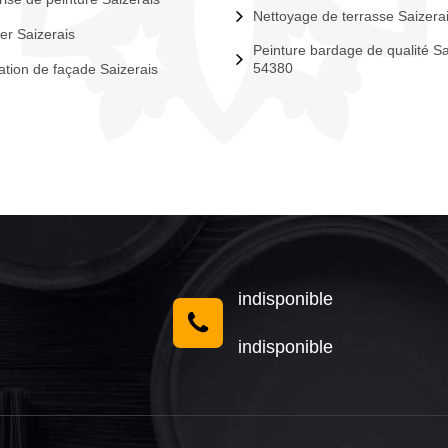
Nettoyage de terrasse Saizera
er Saizerais
Peinture bardage de qualité Sa
54380
tion de façade Saizerais
indisponible
indisponible