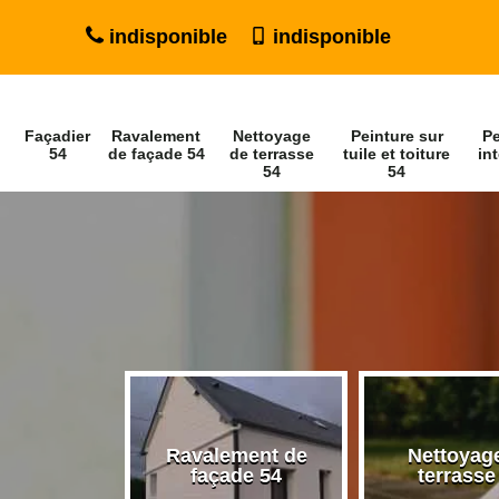
indisponible
indisponible
Façadier
Ravalement
Nettoyage
Peinture sur
Pe
54
de façade 54
de terrasse
tuile et toiture
int
54
54
Ravalement de
Nettoyag
ier 54
façade 54
terrasse