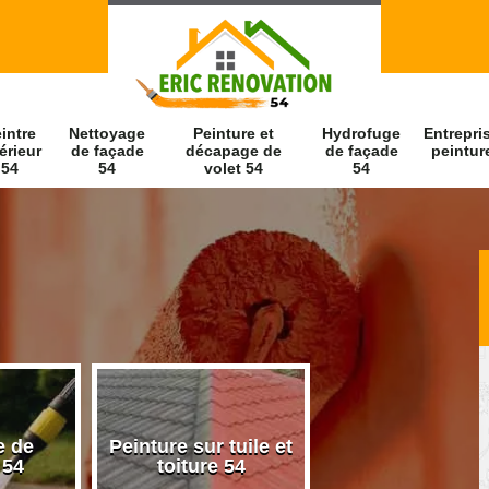
intre
Nettoyage
Peinture et
Hydrofuge
Entrepri
érieur
de façade
décapage de
de façade
peintur
54
54
volet 54
54
e de
Peinture sur tuile et
Peintre intérieu
 54
toiture 54