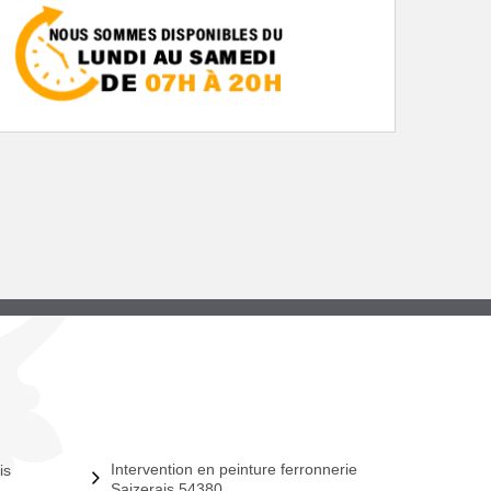
Intervention en peinture ferronnerie
is
Saizerais 54380