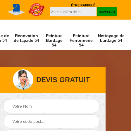
ÊTRE RAPPELÉ
se de
Rénovation
Peinture
Peinture
Nettoyage de
e 54
de façade 54
Bardage
Ferronnerie
bardage 54
54
54
DEVIS GRATUIT
Peinture et
Nettoyage de
r 54
décapage de volet
façade 54
54