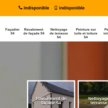
indisponible
indisponible
Façadier
Ravalement
Nettoyage
Peinture sur
Pe
54
de façade 54
de terrasse
tuile et toiture
int
54
54
Ravalement de
Nettoyag
ier 54
façade 54
terrasse