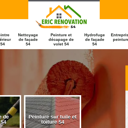
intre
Nettoyage
Peinture et
Hydrofuge
Entrepri
érieur
de façade
décapage de
de façade
peintur
54
54
volet 54
54
e de
Peinture sur tuile et
Peintre intérieu
 54
toiture 54