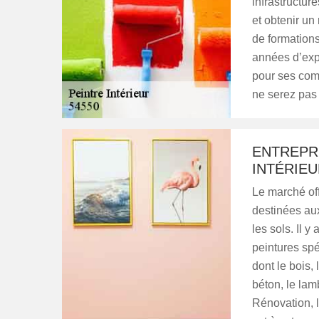
infrastructure
et obtenir un
de formations
années d’exp
pour ses comp
ne serez pas
ENTREPR
INTÉRIE
Le marché off
destinées aux
les sols. Il y
peintures spé
dont le bois, l
béton, le lam
Rénovation, l