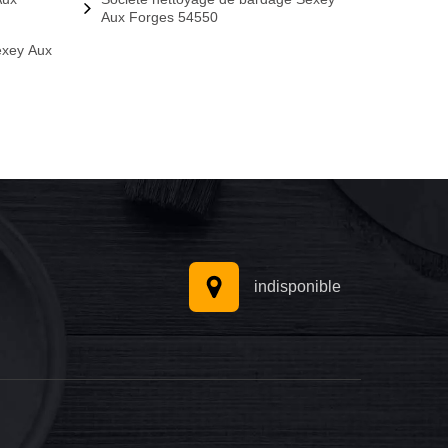
Aux Forges 54550
exey Aux
indisponible