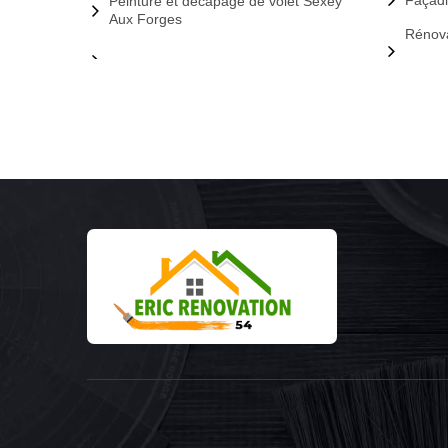
Façadi
Peinture et décapage de volet Sexey
Aux Forges
Rénova