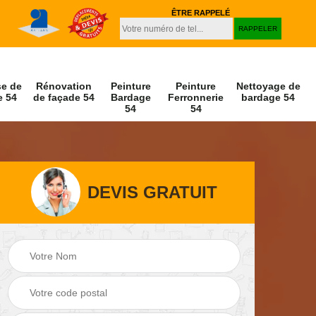
ÊTRE RAPPELÉ
se de
Rénovation
Peinture
Peinture
Nettoyage de
e 54
de façade 54
Bardage
Ferronnerie
bardage 54
54
54
DEVIS GRATUIT
Peinture et
Nettoyage de
r 54
décapage de volet
façade 54
54