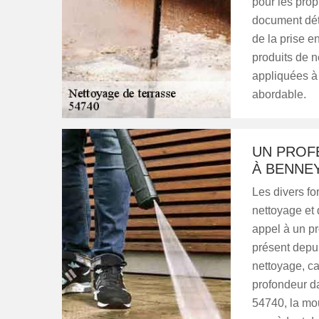
pour les prop
document déta
de la prise en
produits de n
appliquées à l
abordable.
UN PROF
À BENNEY
Les divers fo
nettoyage et 
appel à un pr
présent depui
nettoyage, ca
profondeur da
54740, la mo