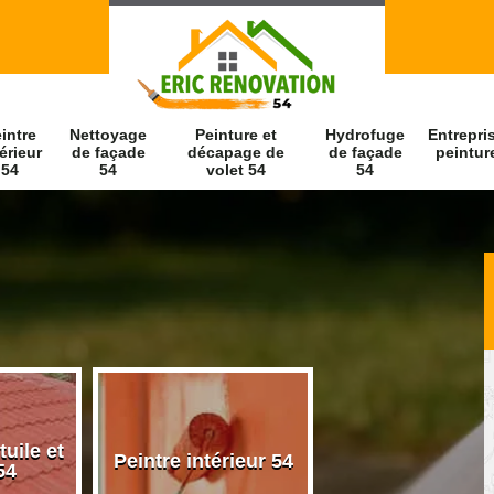
intre
Nettoyage
Peinture et
Hydrofuge
Entrepri
érieur
de façade
décapage de
de façade
peintur
54
54
volet 54
54
tuile et
Nettoyage d
Peintre intérieur 54
54
façade 54