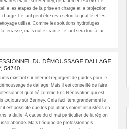
riétaires établit sur Benney, département 54740. Le
ille les étapes de la prise en charge et la projection
 charge. Le tarif peut être revu selon la qualité et les
ettoyage utilisé. Comme les solutions hydrofuges
a terrasse, mais nulle crainte, le tarif sera tout à fait
ESSIONNEL DU DÉMOUSSAGE DALLAGE
, 54740
rums existant sur Internet regorgent de guides pour le
démoussage de dallage. Mais il est conseillé de faire
ofessionnel qualifié comme Eric Rénovation qui est
s toujours sûr Benney. Cela facilitera grandement le
r il est possible que les pollutions soient incrustées en
ns la dalle. À cause du climat particulier de la région
usse abonde. Mais l’équipe de professionnels