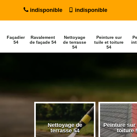
indisponible
indisponible
Façadier
Ravalement
Nettoyage
Peinture sur
Pe
54
de façade 54
de terrasse
tuile et toiture
int
54
54
ment de
Nettoyage de
Peinture sur 
de 54
terrasse 54
toiture 