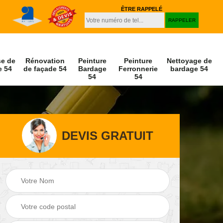
ÊTRE RAPPELÉ
se de
Rénovation
Peinture
Peinture
Nettoyage de
e 54
de façade 54
Bardage
Ferronnerie
bardage 54
54
54
DEVIS GRATUIT
Peinture et
e
Hydrofuge de
décapage de volet
façade 54
54