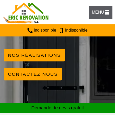
MENU
indisponible
indisponible
NOS RÉALISATIONS
CONTACTEZ NOUS
Demande de devis gratuit