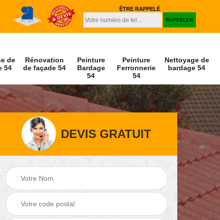
ÊTRE RAPPELÉ
se de
Rénovation
Peinture
Peinture
Nettoyage de
e 54
de façade 54
Bardage
Ferronnerie
bardage 54
54
54
DEVIS GRATUIT
Peinture et
Nettoyage de
r 54
décapage de volet
façade 54
54