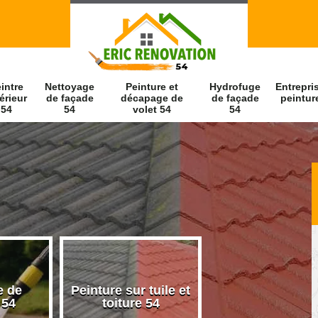
intre
Nettoyage
Peinture et
Hydrofuge
Entrepri
érieur
de façade
décapage de
de façade
peintur
54
54
volet 54
54
e de
Peinture sur tuile et
Peintre intérieu
 54
toiture 54