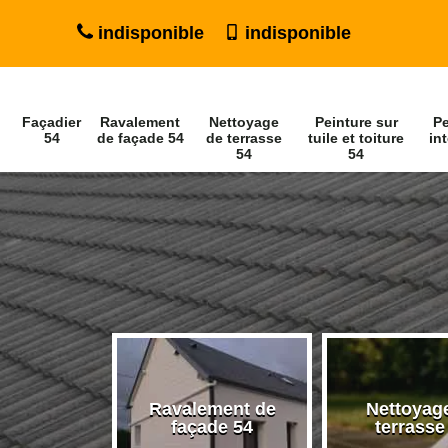
indisponible
indisponible
Façadier
Ravalement
Nettoyage
Peinture sur
Pe
54
de façade 54
de terrasse
tuile et toiture
int
54
54
Ravalement de
Nettoyag
ier 54
façade 54
terrasse