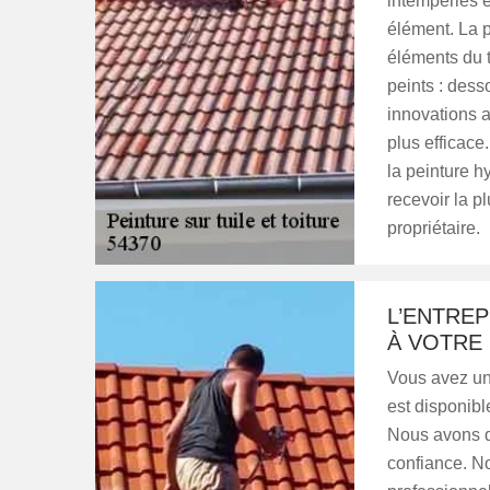
intempéries e
élément. La p
éléments du t
peints : dess
innovations a
plus efficace
la peinture hy
recevoir la p
propriétaire.
L’ENTREP
À VOTRE
Vous avez une
est disponible
Nous avons d
confiance. N