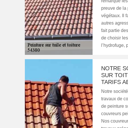
remarque les 
preuve de la
végétaux. Il 
autres agress
fait partie de
de choisir le
l’hydrofuge, 
NOTRE S
SUR TOI
TARIFS 
Notre société
travaux de co
de peinture su
couvreurs pei
Nos couvreurs