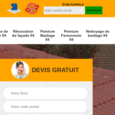
ÊTRE RAPPELÉ
se de
Rénovation
Peinture
Peinture
Nettoyage de
e 54
de façade 54
Bardage
Ferronnerie
bardage 54
54
54
DEVIS GRATUIT
Peinture et
Nettoyage de
r 54
décapage de volet
façade 54
54