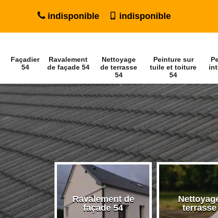
indisponible
indisponible
Façadier
Ravalement
Nettoyage
Peinture sur
Pe
54
de façade 54
de terrasse
tuile et toiture
int
54
54
Ravalement de
Nettoyag
ier 54
façade 54
terrasse