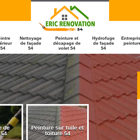
intre
Nettoyage
Peinture et
Hydrofuge
Entrepri
érieur
de façade
décapage de
de façade
peintur
54
54
volet 54
54
e de
Peinture sur tuile et
Peintre intérieu
 54
toiture 54