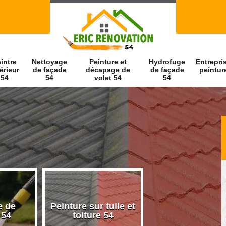
intre
Nettoyage
Peinture et
Hydrofuge
Entrepri
érieur
de façade
décapage de
de façade
peintur
54
54
volet 54
54
e de
Peinture sur tuile et
Peintre intérieu
 54
toiture 54