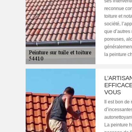
ses interventi
reconnue com
toiture et no
société, l’app
que d’autres 
poreuses, alo
généralement
la peinture c
L’ARTISA
EFFICAC
VOUS
Il est bon de
d’incessante
autonettoyant
La peinture h