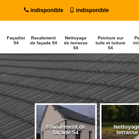
indisponible
indisponible
Façadier
Ravalement
Nettoyage
Peinture sur
Pe
54
de façade 54
de terrasse
tuile et toiture
int
54
54
Ravalement de
Nettoyag
ier 54
façade 54
terrasse