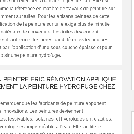
ons sont effectuées dans les règles de l’art. Elle est
me la référence en matière de travaux de peinture sur
tamment sur tuiles. Pour les artisans peintres de cette
lication de la peinture sur tuile exige plus de minutie
matériaux de couverture. Les tuiles deviennent
rs il faut fermer les pores par différentes techniques
 par l’application d’une sous-couche épaisse et pour
hoisir une peinture hydrofuge.
N PEINTRE ERIC RÉNOVATION APPLIQUE
EMENT LA PEINTURE HYDROFUGE CHEZ
 remarquer que les fabricants de peinture apportent
s innovations. Les peintures deviennent
es, lessivables, isolantes, et hydrofuges entre autres.
ydrofuge est imperméable à l’eau. Elle facilite le