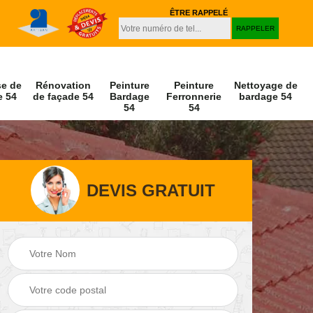
ÊTRE RAPPELÉ
se de
Rénovation
Peinture
Peinture
Nettoyage de
e 54
de façade 54
Bardage
Ferronnerie
bardage 54
54
54
DEVIS GRATUIT
Peinture et
Nettoyage de
r 54
décapage de volet
façade 54
54