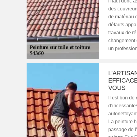
il faut donc a
des couvreurs
de matériau c
défauts appara
travaux de ré
changement de
un professio
L’ARTISA
EFFICAC
VOUS
Il est bon de
d’incessante
autonettoyant
La peinture h
passage de l’