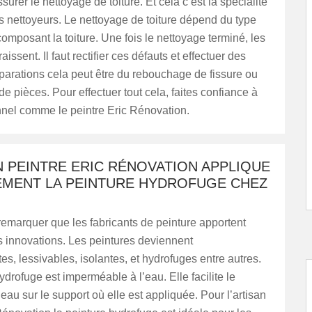
ssurer le nettoyage de toiture. Et cela c’est la spécialité
 nettoyeurs. Le nettoyage de toiture dépend du type
omposant la toiture. Une fois le nettoyage terminé, les
issent. Il faut rectifier ces défauts et effectuer des
parations cela peut être du rebouchage de fissure ou
 pièces. Pour effectuer tout cela, faites confiance à
nnel comme le peintre Eric Rénovation.
N PEINTRE ERIC RÉNOVATION APPLIQUE
EMENT LA PEINTURE HYDROFUGE CHEZ
 remarquer que les fabricants de peinture apportent
s innovations. Les peintures deviennent
es, lessivables, isolantes, et hydrofuges entre autres.
ydrofuge est imperméable à l’eau. Elle facilite le
eau sur le support où elle est appliquée. Pour l’artisan