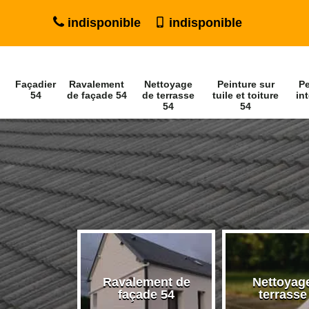
indisponible
indisponible
Façadier
Ravalement
Nettoyage
Peinture sur
Pe
54
de façade 54
de terrasse
tuile et toiture
int
54
54
Ravalement de
Nettoyag
ier 54
façade 54
terrasse