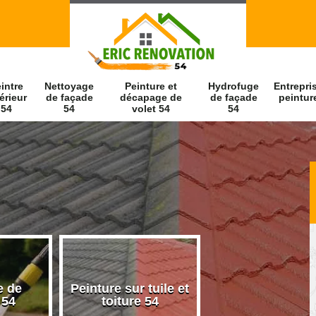
intre
Nettoyage
Peinture et
Hydrofuge
Entrepri
érieur
de façade
décapage de
de façade
peintur
54
54
volet 54
54
e de
Peinture sur tuile et
Peintre intérieu
 54
toiture 54