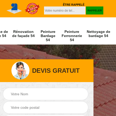
ÊTRE RAPPELÉ
se de
Rénovation
Peinture
Peinture
Nettoyage de
e 54
de façade 54
Bardage
Ferronnerie
bardage 54
54
54
DEVIS GRATUIT
Peinture et
Nettoyage de
r 54
décapage de volet
façade 54
54