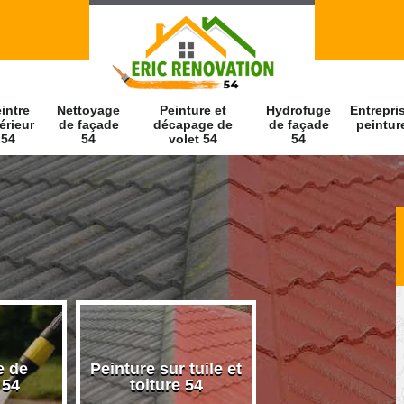
intre
Nettoyage
Peinture et
Hydrofuge
Entrepri
érieur
de façade
décapage de
de façade
peintur
54
54
volet 54
54
e de
Peinture sur tuile et
Peintre intérieu
 54
toiture 54