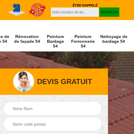
ÊTRE RAPPELÉ
se de
Rénovation
Peinture
Peinture
Nettoyage de
e 54
de façade 54
Bardage
Ferronnerie
bardage 54
54
54
DEVIS GRATUIT
Peinture et
Nettoyage de
r 54
décapage de volet
façade 54
54