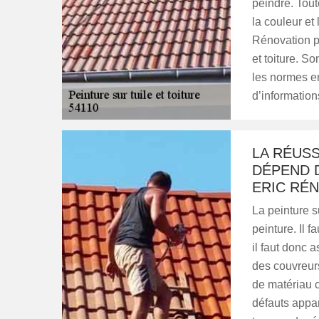
peindre. Tout
la couleur et 
Rénovation pr
et toiture. S
les normes en
d’information
LA RÉUSS
DÉPEND 
ERIC RÉ
La peinture s
peinture. Il f
il faut donc a
des couvreurs
de matériau c
défauts appara