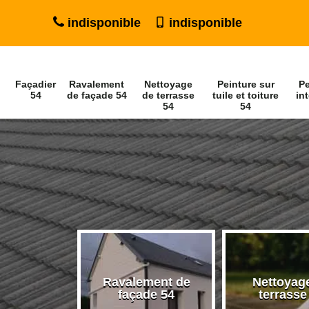
indisponible
indisponible
Façadier
Ravalement
Nettoyage
Peinture sur
Pe
54
de façade 54
de terrasse
tuile et toiture
int
54
54
Ravalement de
Nettoyag
ier 54
façade 54
terrasse