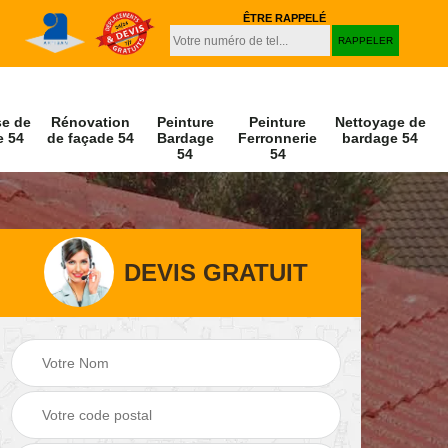
ÊTRE RAPPELÉ
se de
Rénovation
Peinture
Peinture
Nettoyage de
e 54
de façade 54
Bardage
Ferronnerie
bardage 54
54
54
DEVIS GRATUIT
Peinture et
Nettoyage de
r 54
décapage de volet
façade 54
54