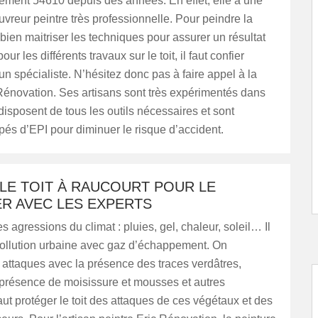
tement 54610 depuis des années. En effet, elle a une
vreur peintre très professionnelle. Pour peindre la
ut bien maitriser les techniques pour assurer un résultat
our les différents travaux sur le toit, il faut confier
 un spécialiste. N’hésitez donc pas à faire appel à la
Rénovation. Ses artisans sont très expérimentés dans
isposent de tous les outils nécessaires et sont
pés d’EPI pour diminuer le risque d’accident.
LE TOIT À RAUCOURT POUR LE
R AVEC LES EXPERTS
les agressions du climat : pluies, gel, chaleur, soleil… Il
 pollution urbaine avec gaz d’échappement. On
attaques avec la présence des traces verdâtres,
 présence de moisissure et mousses et autres
faut protéger le toit des attaques de ces végétaux et des