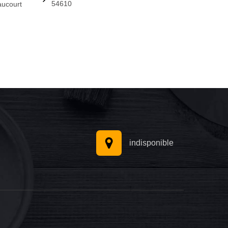
54610
aucourt
indisponible