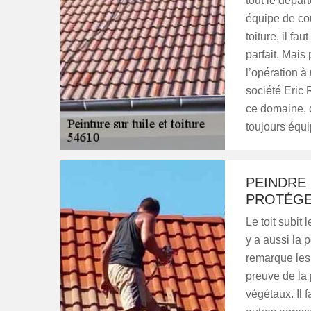
tout le dépar
équipe de cou
toiture, il fa
parfait. Mais p
l’opération à
société Eric 
ce domaine, d
toujours équi
PEINDRE 
PROTÉGE
Le toit subit 
y a aussi la
remarque les 
preuve de la
végétaux. Il 