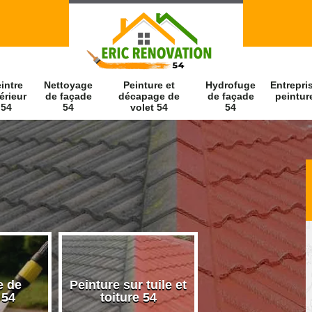
intre
Nettoyage
Peinture et
Hydrofuge
Entrepri
érieur
de façade
décapage de
de façade
peintur
54
54
volet 54
54
e de
Peinture sur tuile et
Peintre intérieu
 54
toiture 54