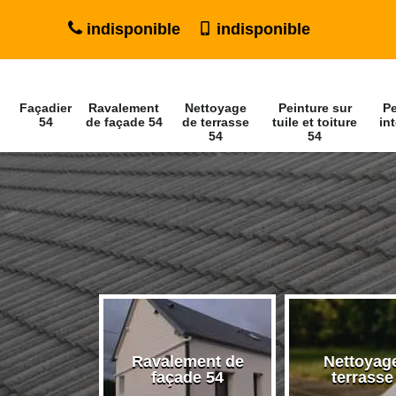
indisponible
indisponible
Façadier
Ravalement
Nettoyage
Peinture sur
Pe
54
de façade 54
de terrasse
tuile et toiture
int
54
54
Ravalement de
Nettoyag
ier 54
façade 54
terrasse