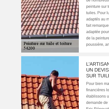
de nombreuses
peinture sur t
tuiles. Pour l
adaptés au mat
fait remarque
adaptée pour 
de la peintur
poussière, an
L’ARTISA
UN DEVIS
SUR TUIL
Pour bien mai
financières lo
établissons u
demande de tra
Eric Rénovati