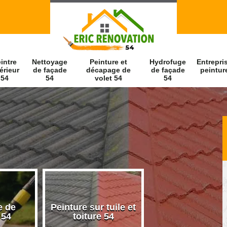
intre
Nettoyage
Peinture et
Hydrofuge
Entrepri
érieur
de façade
décapage de
de façade
peintur
54
54
volet 54
54
e de
Peinture sur tuile et
Peintre intérieu
 54
toiture 54