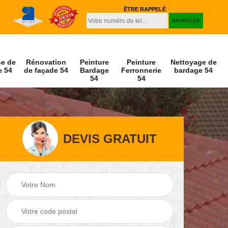
ÊTRE RAPPELÉ
se de
Rénovation
Peinture
Peinture
Nettoyage de
e 54
de façade 54
Bardage
Ferronnerie
bardage 54
54
54
DEVIS GRATUIT
Peinture et
Nettoyage de
r 54
décapage de volet
façade 54
54