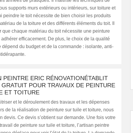
 années de pratiques. Il maitrise les techniques de
ous supports murs extérieurs ou intérieurs, sur toiture et
ui peindre le toit nécessite de bien choisir les produits
ériau de la toiture et des différents éléments du toit. Il
r que chaque matériau du toit nécessite une peinture
adhérer efficacement. De plus, le choix de la qualité
e dépend du budget et de la commande : isolante, anti-
tidérapante.
N PEINTRE ERIC RÉNOVATIONÉTABLIT
 GRATUIT POUR TRAVAUX DE PEINTURE
E ET TOITURE
triser et le déroulement des travaux et les dépenses
rs de la réalisation de peinture sur tuile et toiture, nous
n devis. Ce devis s’obtient sur demande. Une fois votre
vail de peinture sur tuile et toiture, l’artisan peintre
onse déplace pour voir l’état de la toiture. La demande