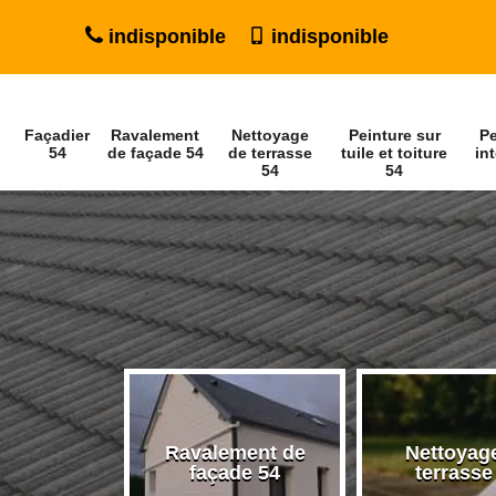
indisponible
indisponible
Façadier
Ravalement
Nettoyage
Peinture sur
Pe
54
de façade 54
de terrasse
tuile et toiture
int
54
54
Ravalement de
Nettoyag
ier 54
façade 54
terrasse