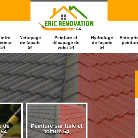
intre
Nettoyage
Peinture et
Hydrofuge
Entrepri
érieur
de façade
décapage de
de façade
peintur
54
54
volet 54
54
e de
Peinture sur tuile et
Peintre intérieu
 54
toiture 54