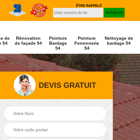
ÊTRE RAPPELÉ
se de
Rénovation
Peinture
Peinture
Nettoyage de
e 54
de façade 54
Bardage
Ferronnerie
bardage 54
54
54
DEVIS GRATUIT
Peinture et
Nettoyage de
r 54
décapage de volet
façade 54
54