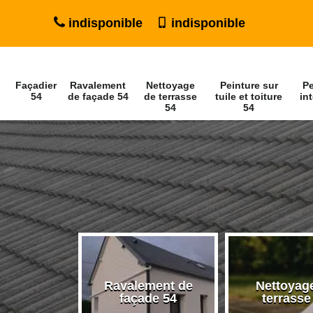
indisponible
indisponible
Façadier
Ravalement
Nettoyage
Peinture sur
Pe
54
de façade 54
de terrasse
tuile et toiture
int
54
54
Ravalement de
Nettoyag
ier 54
façade 54
terrasse