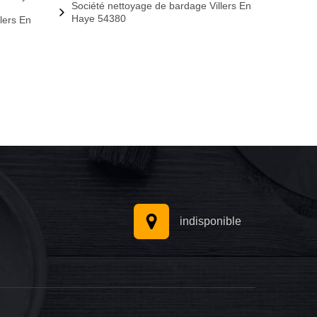
Société nettoyage de bardage Villers En
Haye 54380
lers En
indisponible