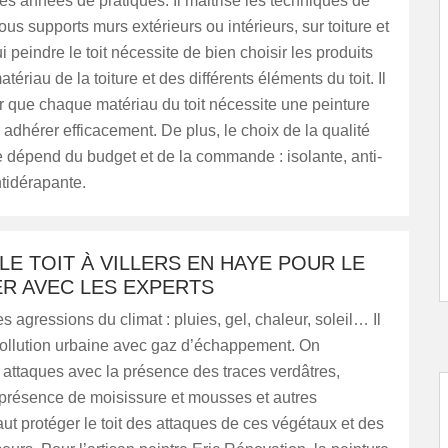
 années de pratiques. Il maitrise les techniques de
ous supports murs extérieurs ou intérieurs, sur toiture et
ui peindre le toit nécessite de bien choisir les produits
ériau de la toiture et des différents éléments du toit. Il
r que chaque matériau du toit nécessite une peinture
adhérer efficacement. De plus, le choix de la qualité
e dépend du budget et de la commande : isolante, anti-
tidérapante.
LE TOIT À VILLERS EN HAYE POUR LE
R AVEC LES EXPERTS
les agressions du climat : pluies, gel, chaleur, soleil… Il
 pollution urbaine avec gaz d’échappement. On
attaques avec la présence des traces verdâtres,
 présence de moisissure et mousses et autres
faut protéger le toit des attaques de ces végétaux et des