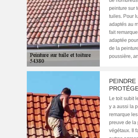
de nombreuses
peinture sur t
tuiles. Pour l
adaptés au mat
fait remarque
adaptée pour 
de la peintur
poussière, an
PEINDRE 
PROTÉGE
Le toit subit 
y a aussi la
remarque les 
preuve de la
végétaux. Il 