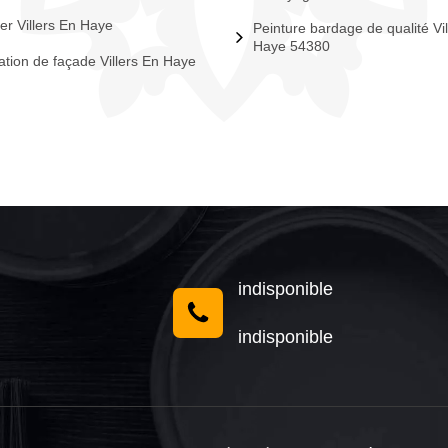
er Villers En Haye
Peinture bardage de qualité Vil
Haye 54380
tion de façade Villers En Haye
indisponible
indisponible