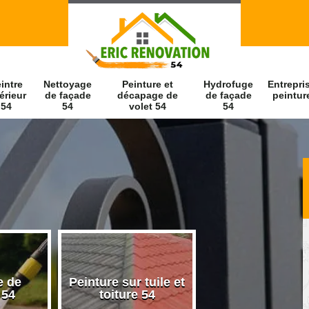
intre
Nettoyage
Peinture et
Hydrofuge
Entrepri
érieur
de façade
décapage de
de façade
peintur
54
54
volet 54
54
e de
Peinture sur tuile et
Peintre intérieu
 54
toiture 54