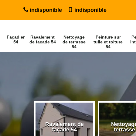
indisponible
indisponible
Façadier
Ravalement
Nettoyage
Peinture sur
Pe
54
de façade 54
de terrasse
tuile et toiture
int
54
54
Ravalement de
Nettoyag
ier 54
façade 54
terrasse