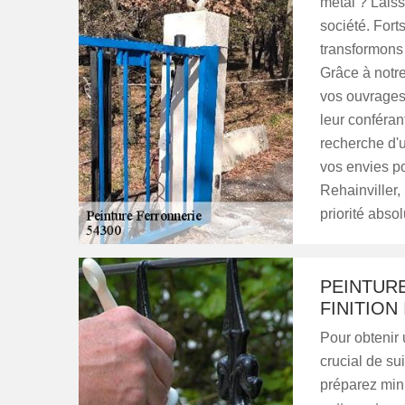
métal ? Laiss
société. Fort
transformons 
Grâce à notre
vos ouvrages 
leur conféra
recherche d'
vos envies po
Rehainviller,
priorité absol
PEINTUR
FINITION
Pour obtenir 
crucial de su
préparez minu