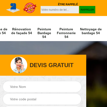
ÊTRE RAPPELÉ
se de
Rénovation
Peinture
Peinture
Nettoyage de
e 54
de façade 54
Bardage
Ferronnerie
bardage 54
54
54
DEVIS GRATUIT
Peinture et
Nettoyage de
r 54
décapage de volet
façade 54
54