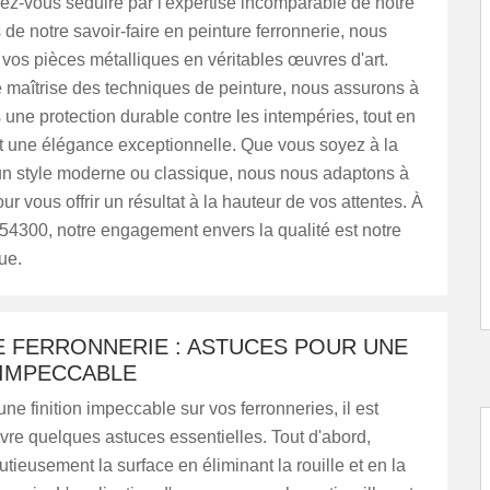
ez-vous séduire par l'expertise incomparable de notre
s de notre savoir-faire en peinture ferronnerie, nous
vos pièces métalliques en véritables œuvres d'art.
 maîtrise des techniques de peinture, nous assurons à
une protection durable contre les intempéries, tout en
nt une élégance exceptionnelle. Que vous soyez à la
un style moderne ou classique, nous nous adaptons à
ur vous offrir un résultat à la hauteur de vos attentes. À
 54300, notre engagement envers la qualité est notre
ue.
E FERRONNERIE : ASTUCES POUR UNE
 IMPECCABLE
une finition impeccable sur vos ferronneries, il est
ivre quelques astuces essentielles. Tout d'abord,
tieusement la surface en éliminant la rouille et en la