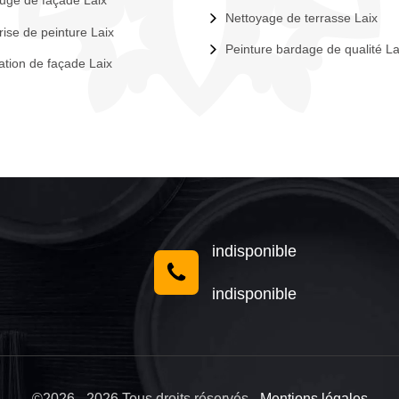
uge de façade Laix
Nettoyage de terrasse Laix
rise de peinture Laix
Peinture bardage de qualité L
tion de façade Laix
indisponible
indisponible
©2026 - 2026 Tous droits réservés -
Mentions légales