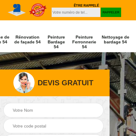
ÊTRE RAPPELÉ
se de
Rénovation
Peinture
Peinture
Nettoyage de
e 54
de façade 54
Bardage
Ferronnerie
bardage 54
54
54
DEVIS GRATUIT
Peinture et
Nettoyage de
r 54
décapage de volet
façade 54
54