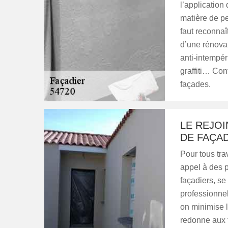
l’application
matière de pe
faut reconnaî
d’une rénovat
anti-intempér
graffiti… Con
façades.
LE REJOI
DE FAÇA
Pour tous trav
appel à des p
façadiers, se 
professionnel
on minimise l
redonne aux f