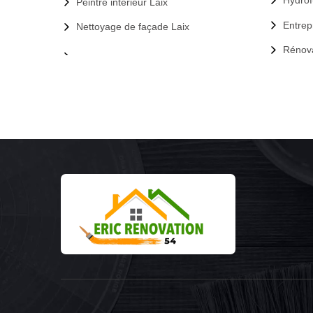
Hydrof
Peintre intérieur Laix
Entrep
Nettoyage de façade Laix
Rénova