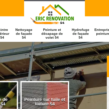
intre
Nettoyage
Peinture et
Hydrofuge
Entrepri
érieur
de façade
décapage de
de façade
peintur
54
54
volet 54
54
e de
Peinture sur tuile et
Peintre intérieu
 54
toiture 54