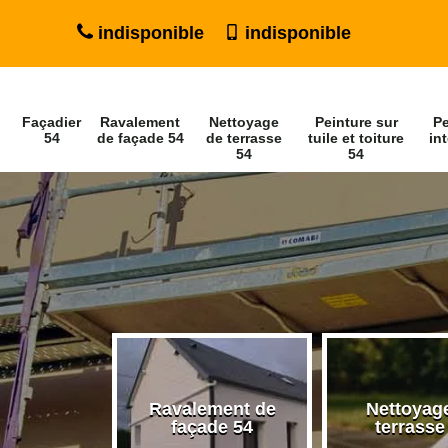
indisponible
indisponible
Façadier
Ravalement
Nettoyage
Peinture sur
Pe
54
de façade 54
de terrasse
tuile et toiture
int
54
54
Ravalement de
Nettoyag
ier 54
façade 54
terrasse