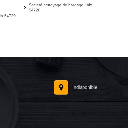
Société nettoyage de bardage Laix
54720
aix 54720
indisponible