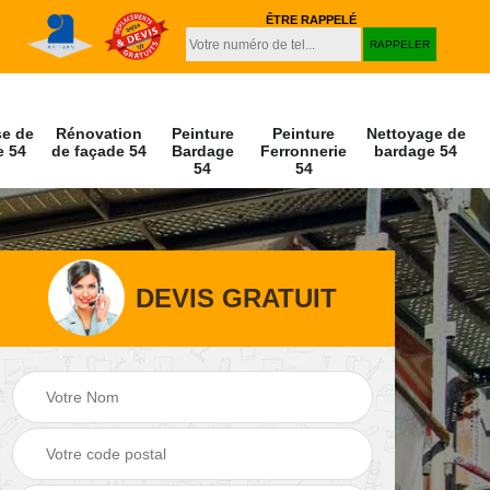
ÊTRE RAPPELÉ
se de
Rénovation
Peinture
Peinture
Nettoyage de
e 54
de façade 54
Bardage
Ferronnerie
bardage 54
54
54
DEVIS GRATUIT
Peinture et
Nettoyage de
décapage de volet
façade 54
54