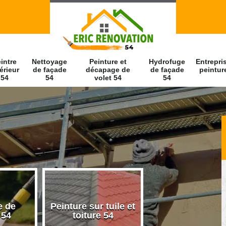
intre
Nettoyage
Peinture et
Hydrofuge
Entrepri
érieur
de façade
décapage de
de façade
peintur
54
54
volet 54
54
Peinture sur tuile et
Peintre intérieur 54
toiture 54