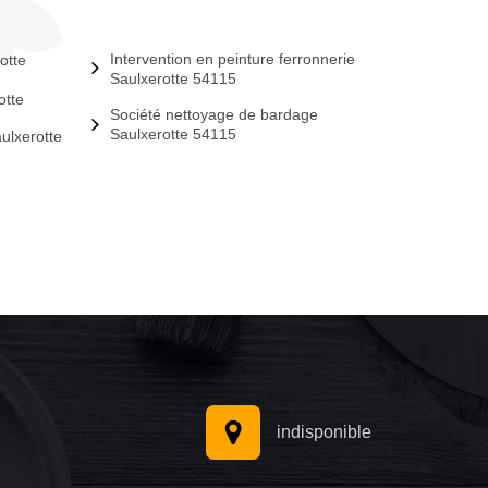
Intervention en peinture ferronnerie
otte
Saulxerotte 54115
otte
Société nettoyage de bardage
Saulxerotte 54115
ulxerotte
indisponible