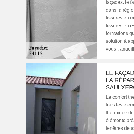
façades, le f
dans la région
fissures en m
fissures en e
formations qu
solution à ap
vous tranquill
LE FAÇA
LA RÉPAR
SAULXER
Le confort t
tous les élém
thermique du 
éléments pré
fenêtres de t