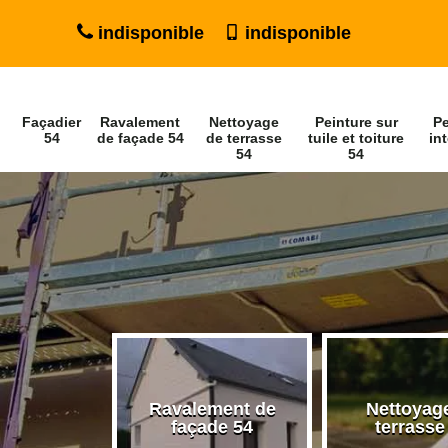
indisponible
indisponible
Façadier
Ravalement
Nettoyage
Peinture sur
Pe
54
de façade 54
de terrasse
tuile et toiture
int
54
54
Ravalement de
Nettoyage de
 54
façade 54
terrasse 54