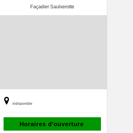
Façadier Saulxerotte
indisponible
Horaires d'ouverture