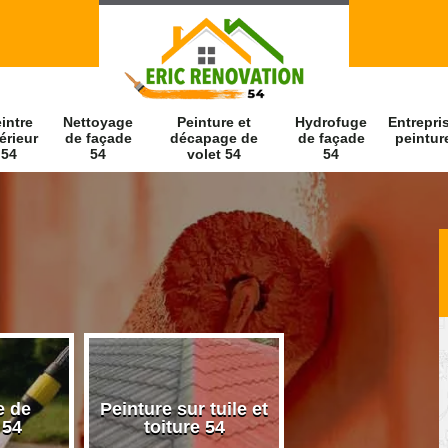
intre
Nettoyage
Peinture et
Hydrofuge
Entrepri
érieur
de façade
décapage de
de façade
peintur
54
54
volet 54
54
e de
Peinture sur tuile et
Peintre intérieu
 54
toiture 54