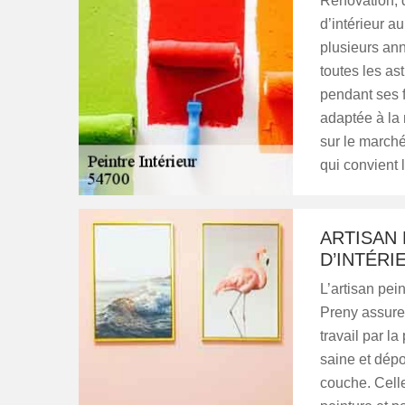
Rénovation, q
d’intérieur au
plusieurs ann
toutes les a
pendant ses f
adaptée à la 
sur le marché
qui convient 
ARTISAN 
D’INTÉRI
L’artisan pei
Preny assure 
travail par la
saine et dépo
couche. Cell