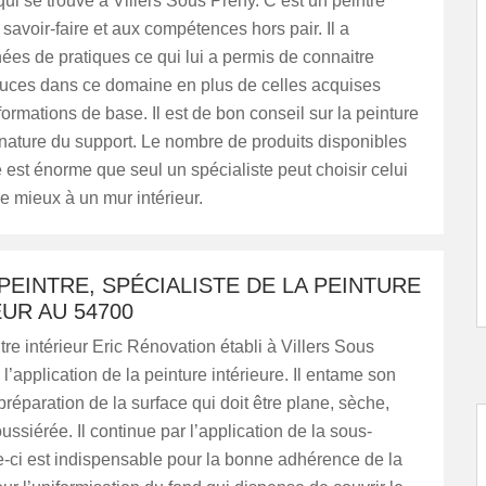
ui se trouve à Villers Sous Preny. C’est un peintre
 savoir-faire et aux compétences hors pair. Il a
ées de pratiques ce qui lui a permis de connaitre
stuces dans ce domaine en plus de celles acquises
ormations de base. Il est de bon conseil sur la peinture
nature du support. Le nombre de produits disponibles
 est énorme que seul un spécialiste peut choisir celui
le mieux à un mur intérieur.
PEINTRE, SPÉCIALISTE DE LA PEINTURE
EUR AU 54700
ntre intérieur Eric Rénovation établi à Villers Sous
l’application de la peinture intérieure. Il entame son
 préparation de la surface qui doit être plane, sèche,
ussiérée. Il continue par l’application de la sous-
e-ci est indispensable pour la bonne adhérence de la