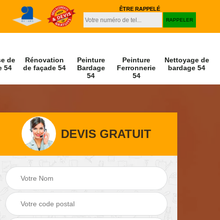
ÊTRE RAPPELÉ
se de
Rénovation
Peinture
Peinture
Nettoyage de
e 54
de façade 54
Bardage
Ferronnerie
bardage 54
54
54
DEVIS GRATUIT
Peinture et
Nettoyage de
r 54
décapage de volet
façade 54
54