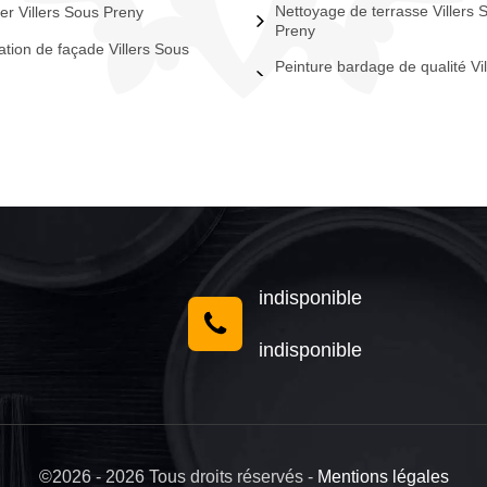
Nettoyage de terrasse Villers 
er Villers Sous Preny
Preny
tion de façade Villers Sous
Peinture bardage de qualité Vi
indisponible
indisponible
©2026 - 2026 Tous droits réservés -
Mentions légales