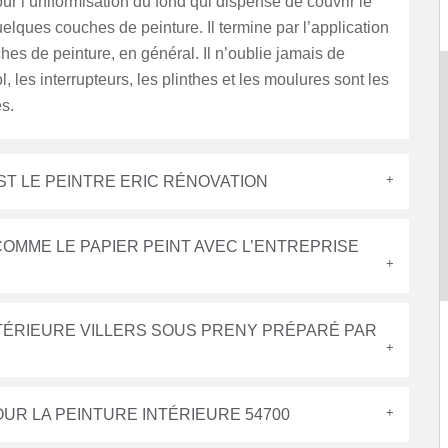
our l’uniformisation du fond qui dispense de couvrir le
elques couches de peinture. Il termine par l’application
es de peinture, en général. Il n’oublie jamais de
l, les interrupteurs, les plinthes et les moulures sont les
s.
ST LE PEINTRE ERIC RÉNOVATION
OMME LE PAPIER PEINT AVEC L’ENTREPRISE
INTÉRIEURE VILLERS SOUS PRENY PRÉPARÉ PAR
UR LA PEINTURE INTÉRIEURE 54700