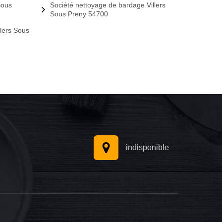
Sous
Société nettoyage de bardage Villers
Sous Preny 54700
llers Sous
indisponible