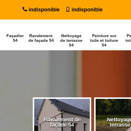
indisponible
indisponible
Façadier
Ravalement
Nettoyage
Peinture sur
Pe
54
de façade 54
de terrasse
tuile et toiture
int
54
54
Ravalement de
Nettoyag
ier 54
façade 54
terrasse