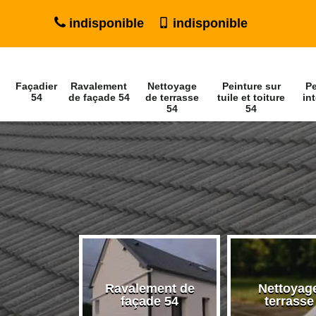
indisponible
indisponible
Façadier
Ravalement
Nettoyage
Peinture sur
Pe
54
de façade 54
de terrasse
tuile et toiture
int
54
54
Ravalement de
Nettoyag
ier 54
façade 54
terrasse