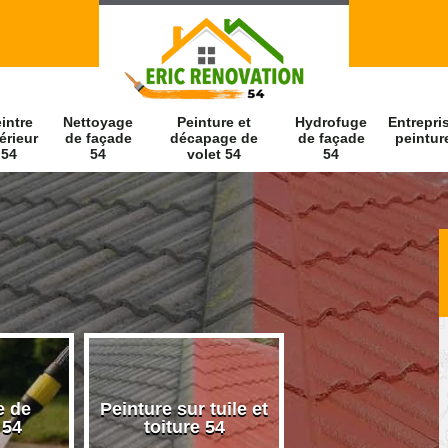
intre
Nettoyage
Peinture et
Hydrofuge
Entrepri
érieur
de façade
décapage de
de façade
peintur
54
54
volet 54
54
e de
Peinture sur tuile et
Peintre intérieu
 54
toiture 54